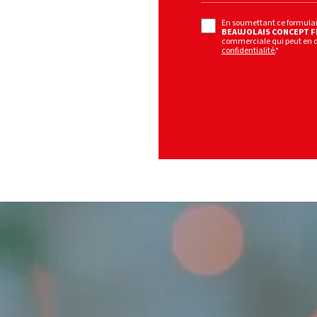
En soumettant ce formulaire
BEAUJOLAIS CONCEPT 
commerciale qui peut en 
confidentialité.
*