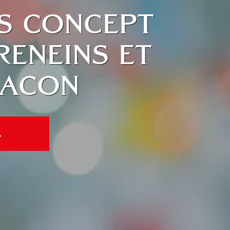
IS CONCEPT
RENEINS ET
MACON
1