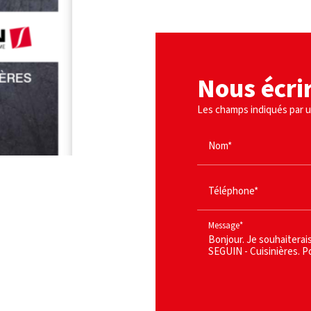
Nous écri
Les champs indiqués par un
Nom*
Téléphone*
Message*