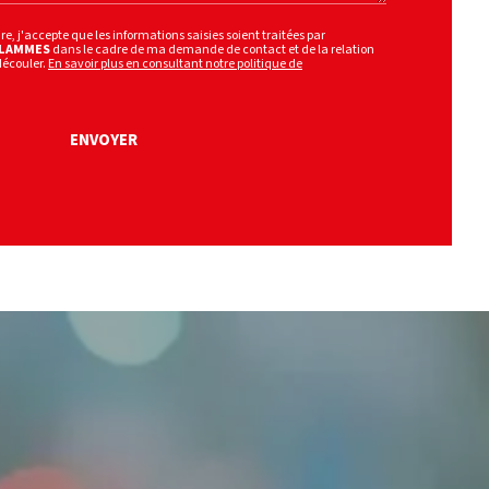
, j'accepte que les informations saisies soient traitées par
FLAMMES
dans le cadre de ma demande de contact et de la relation
découler.
En savoir plus en consultant notre politique de