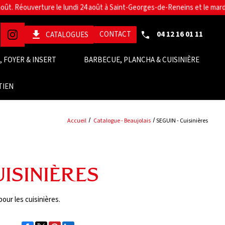
get_app
CONTACT
04 12 16 01 11
CATALOGUES
 FOYER & INSERT
BARBECUE, PLANCHA & CUISINIÈRE
TIEN
Accueil
Catalogue - Beaujolais
SEGUIN - Cuisinières
uisinières
ur les cuisinières.