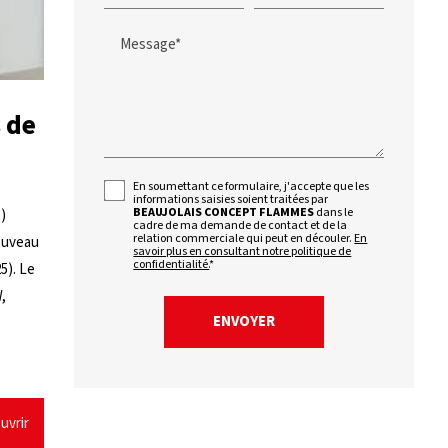
Message*
 de
En soumettant ce formulaire, j'accepte que les
informations saisies soient traitées par
BEAUJOLAIS CONCEPT FLAMMES
dans le
)
cadre de ma demande de contact et de la
relation commerciale qui peut en découler.
En
ouveau
savoir plus en consultant notre politique de
confidentialité.
*
5). Le
,
uvrir