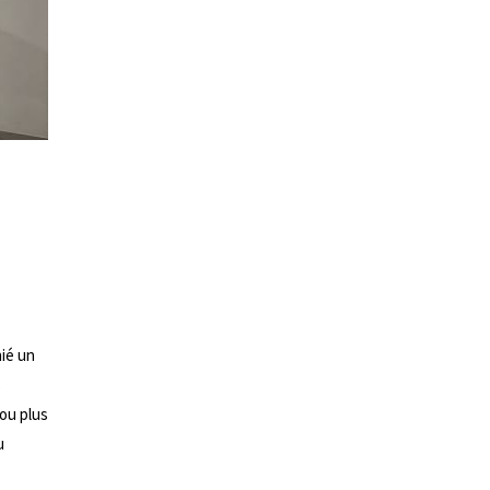
ié un
s
ou plus
u