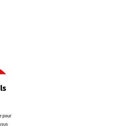
ls
e pour
essus