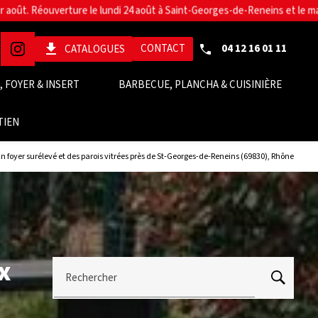
get_app
CONTACT
04 12 16 01 11
CATALOGUES
 FOYER & INSERT
BARBECUE, PLANCHA & CUISINIÈRE
TIEN
n foyer surélevé et des parois vitrées près de St-Georges-de-Reneins (69830), Rhône
x
Rechercher