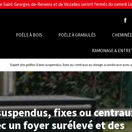
POÊLE À BOIS
POÊLE À GRANULÉS
CHEMINÉE,
RAMONAGE & ENTRE
Expert des poêles à bois suspendus, fixes ou centraux au design scandinave avec u
suspendus, fixes ou centrau
c un foyer surélevé et des