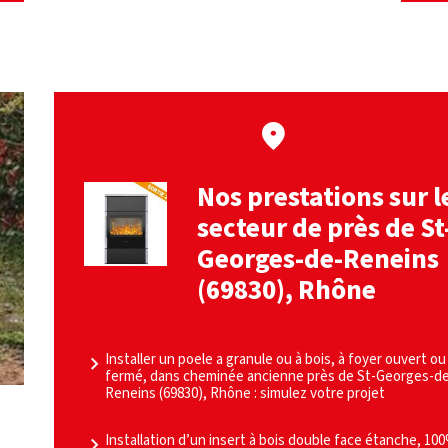
Nos prestations sur l
secteur de près de St
Georges-de-Reneins
(69830), Rhône
Installer un poele a granule ou à bois, à foyer ouvert ou
fermé, dans cheminée ancienne près de St-Georges-d
Reneins (69830), Rhône : simulez votre projet
Installation d’un insert à bois double face étanche, 10