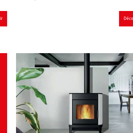
ir
Déco