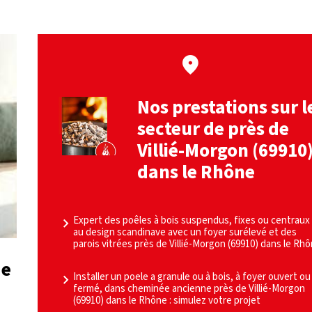
Nos prestations sur l
secteur de près de
Villié-Morgon (69910
dans le Rhône
Expert des poêles à bois suspendus, fixes ou centraux
au design scandinave avec un foyer surélevé et des
parois vitrées près de Villié-Morgon (69910) dans le Rh
de
Installer un poele a granule ou à bois, à foyer ouvert ou
fermé, dans cheminée ancienne près de Villié-Morgon
(69910) dans le Rhône : simulez votre projet