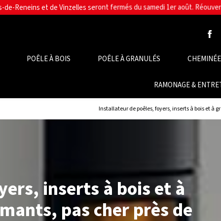
POÊLE À BOIS
POÊLE À GRANULÉS
CHEMINÉE,
RAMONAGE & ENTRE
Installateur de poêles, foyers, inserts à bois et 
yers, inserts à bois et à
rmants, pas cher près de