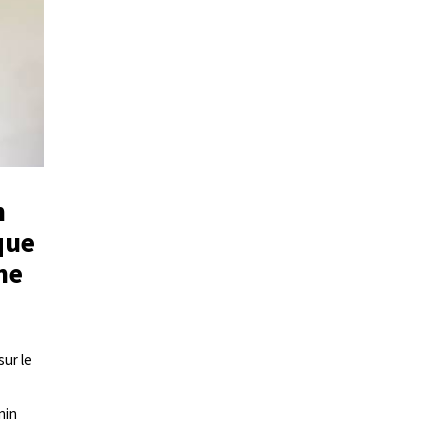
n
que
ne
sur le
nin