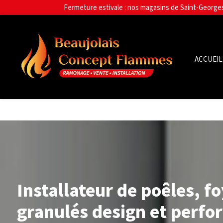
Panneau de gestion des cookies
ACCUEIL
Installateur de poêles, fo
granulés design et perfo