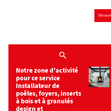
Découvr
Notre zone d'activité
pour ce service
Installateur de
poêles, foyers, inserts
à bois et à granulés
design et