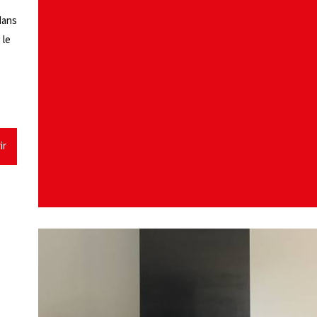
dans
 le
ir