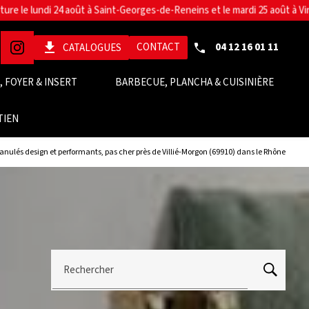
get_app
CONTACT
04 12 16 01 11
CATALOGUES
 FOYER & INSERT
BARBECUE, PLANCHA & CUISINIÈRE
TIEN
à granulés design et performants, pas cher près de Villié-Morgon (69910) dans le Rhône
Rechercher