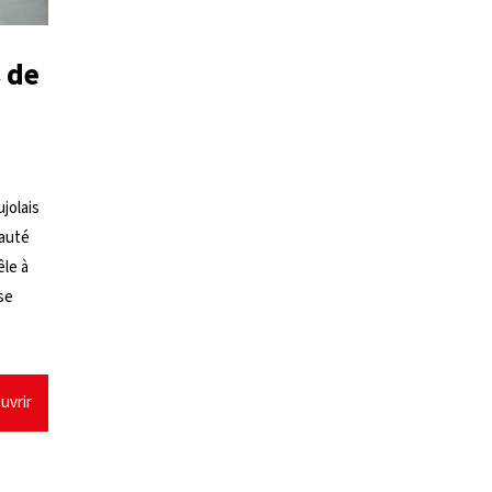
 de
jolais
eauté
êle à
se
uvrir