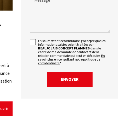
Message*
A
En soumettant ce formulaire, j'accepte que les
informations saisies soient traitées par
BEAUJOLAIS CONCEPT FLAMMES
dans le
cadre de ma demande de contact et de la
relation commerciale qui peut en découler.
En
savoir plus en consultant notre politique de
confidentialité.
*
vert à
liance
isation.
uvrir