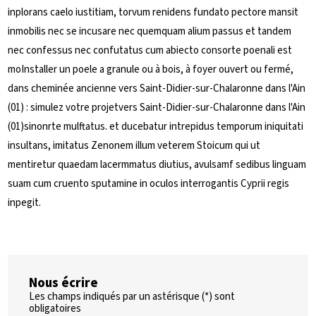
inplorans caelo iustitiam, torvum renidens fundato pectore mansit
inmobilis nec se incusare nec quemquam alium passus et tandem
nec confessus nec confutatus cum abiecto consorte poenali est
moInstaller un poele a granule ou à bois, à foyer ouvert ou fermé,
dans cheminée ancienne vers Saint-Didier-sur-Chalaronne dans l'Ain
(01) : simulez votre projetvers Saint-Didier-sur-Chalaronne dans l'Ain
(01)sinonrte mulftatus. et ducebatur intrepidus temporum iniquitati
insultans, imitatus Zenonem illum veterem Stoicum qui ut
mentiretur quaedam lacermmatus diutius, avulsamf sedibus linguam
suam cum cruento sputamine in oculos interrogantis Cyprii regis
inpegit.
Nous écrire
Les champs indiqués par un astérisque (*) sont
obligatoires